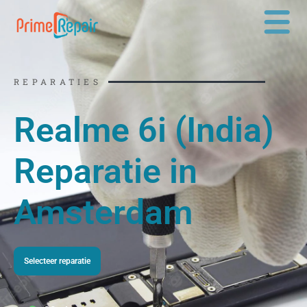
Ga
naar
de
inhoud
REPARATIES
Realme 6i (India)
Reparatie in
Amsterdam
Selecteer reparatie