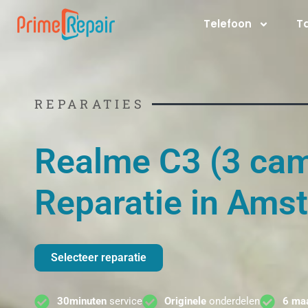
Ga
Telefoon
T
naar
de
inhoud
REPARATIES
Realme C3 (3 ca
Reparatie in Ams
Selecteer reparatie
30minuten
service
Originele
onderdelen
6 ma