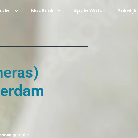
ablet
MacBook
Apple Watch
Zakelijk
meras)
terdam
anden
garantie