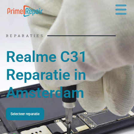
Ga
naar
de
inhoud
REPARATIES
Realme C31
Reparatie in
Amsterdam
Selecteer reparatie