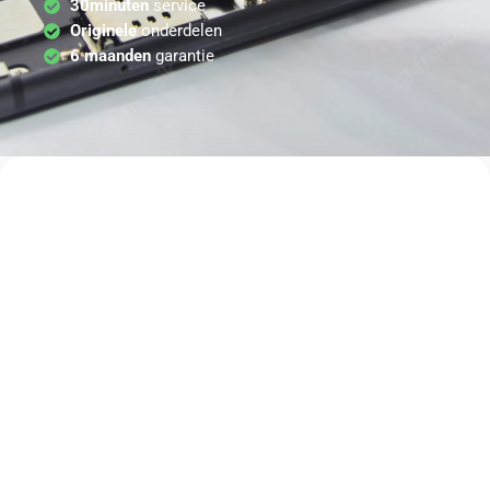
30minuten
service
Originele
onderdelen
6 maanden
garantie