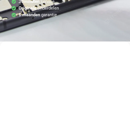
30minuten
service
Originele
onderdelen
6 maanden
garantie