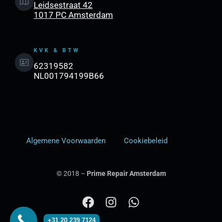
Leidsestraat 42
1017 PC Amsterdam
KVK & BTW
62319582
NL001794199B66
Algemene Voorwaarden
Cookiebeleid
© 2018 –
Prime Repair Amsterdam
F
I
W
a
n
h
+31 20 239 7124