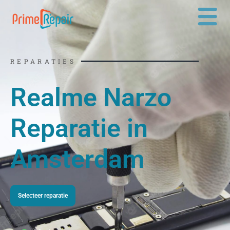
Ga
naar
de
inhoud
REPARATIES
Realme Narzo
Reparatie in
Amsterdam
Selecteer reparatie