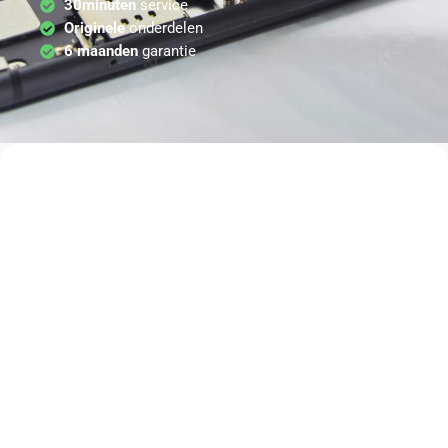
30minuten
service
Originele
onderdelen
6 maanden
garantie