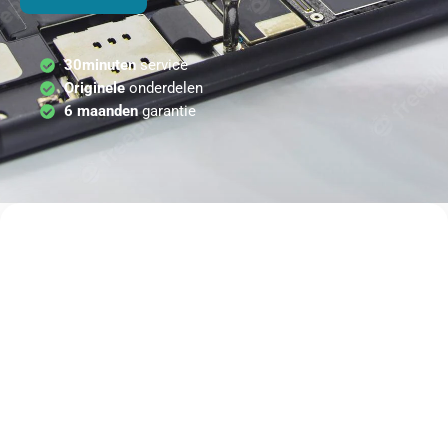
30minuten
service
Originele
onderdelen
6 maanden
garantie