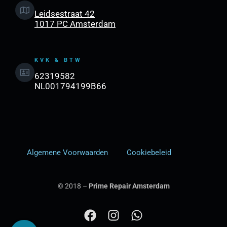
Leidsestraat 42
1017 PC Amsterdam
KVK & BTW
62319582
NL001794199B66
Algemene Voorwaarden
Cookiebeleid
© 2018 –
Prime Repair Amsterdam
F
I
W
a
n
h