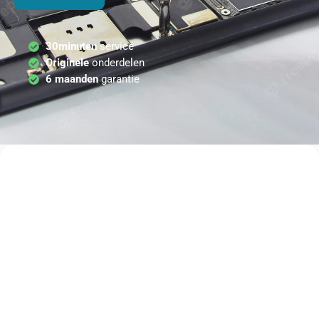
30minuten
service
Originele
onderdelen
6 maanden
garantie