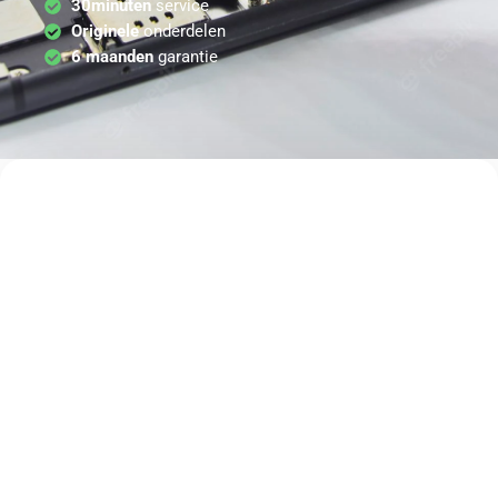
30minuten
service
Originele
onderdelen
6 maanden
garantie