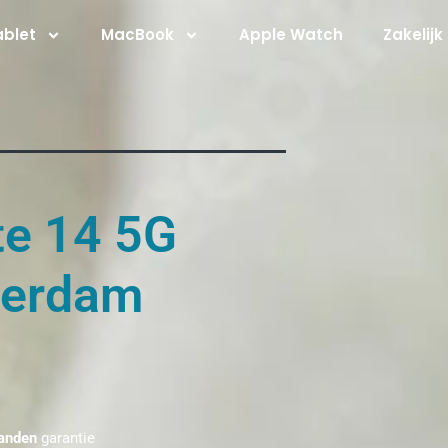
ablet
MacBook
Apple Watch
Zakelijk
te 14 5G
terdam
anden
garantie