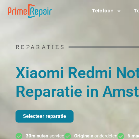
Ga
Telefoon
T
naar
de
inhoud
REPARATIES
Xiaomi Redmi No
Reparatie in Ams
Selecteer reparatie
30minuten
service
Originele
onderdelen
6 ma