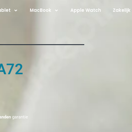
ablet
MacBook
Apple Watch
Zakelijk
A72
anden
garantie